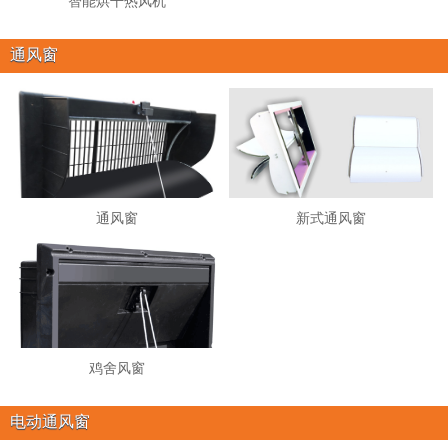
智能烘干热风机
通风窗
通风窗
新式通风窗
鸡舍风窗
电动通风窗