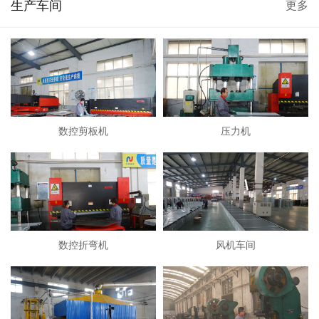
生产车间
更多
数控剪板机
压力机
数控折弯机
风机车间