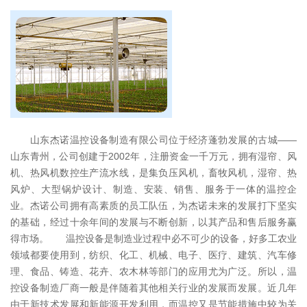
山东杰诺温控设备制造有限公司位于经济蓬勃发展的古城——
山东青州，公司创建于2002年，注册资金一千万元，拥有湿帘、风
机、热风机数控生产流水线，是集负压风机，畜牧风机，湿帘、热
风炉、大型锅炉设计、制造、安装、销售、服务于一体的温控企
业。杰诺公司拥有高素质的员工队伍，为杰诺未来的发展打下坚实
的基础，经过十余年间的发展与不断创新，以其产品和售后服务赢
得市场。 温控设备是制造业过程中必不可少的设备，好多工农业
领域都要使用到，纺织、化工、机械、电子、医疗、建筑、汽车修
理、食品、铸造、花卉、农木林等部门的应用尤为广泛。所以，温
控设备制造厂商一般是伴随着其他相关行业的发展而发展。近几年
由于新技术发展和新能源开发利用，而温控又是节能措施中较为关