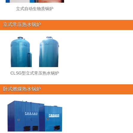
立式自动生物质锅炉
立式常压热水锅炉
CLSG型立式常压热水锅炉
卧式燃煤热水锅炉