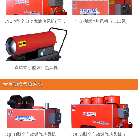
JYL-A型全自动燃油热风机(下出风）
全自动燃油热风机（上出风）
直燃式小型燃油热风机
全自动燃气热风机
JQL-B型全自动燃气热风机（上出风）
JQL-A型全自动燃气热风机（下出风）