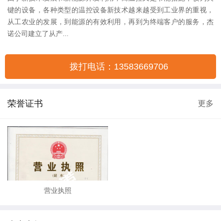
键的设备，各种类型的温控设备新技术越来越受到工业界的重视，
从工农业的发展，到能源的有效利用，再到为终端客户的服务，杰
诺公司建立了从产...
拨打电话：13583669706
荣誉证书
更多
营业执照