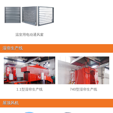
温室用电动通风窗
湿帘生产线
1.1型湿帘生产线
740型湿帘生产线
屋顶风机