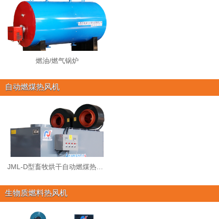
燃油/燃气锅炉
自动燃煤热风机
JML-D型畜牧烘干自动燃煤热风机
生物质燃料热风机