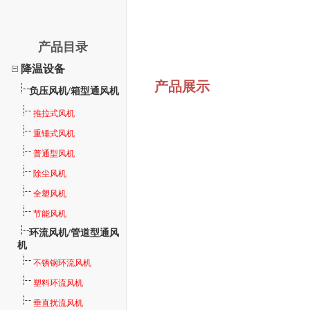
产品目录
降温设备
产品展示
负压风机/箱型通风机
推拉式风机
重锤式风机
普通型风机
除尘风机
全塑风机
节能风机
环流风机/管道型通风
机
不锈钢环流风机
塑料环流风机
垂直扰流风机