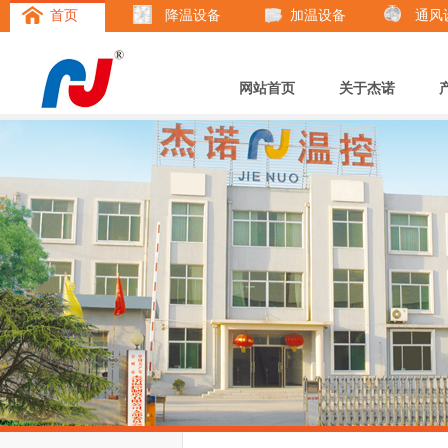
首页
降温设备
加温设备
通风
网站首页
关于杰诺