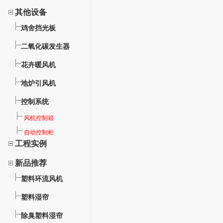
其他设备
鸡舍挡光板
二氧化碳发生器
花卉暖风机
地炉引风机
控制系统
风机控制箱
自动控制柜
工程实例
新品推荐
塑料环流风机
塑料湿帘
除臭塑料湿帘