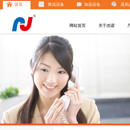
首页
降温设备
加温设备
通风
网站首页
关于杰诺