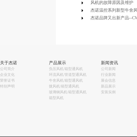
风机的故障原因及维护
杰诺温控系列新型牛舍
杰诺品牌又出新产品--
关于杰诺
产品展示
新闻资讯
公司简介
负压风机/箱型通风机
公司新闻
企业文化
环流风机/管道型通风机
行业新闻
荣誉证书
牛舍风机/箱型通风机
展会信息
特别声明
拢风机/箱型通风机
新品展示
玻璃钢风机/箱型通风机
安装实例
箱型风机