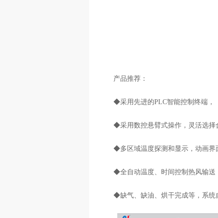
产品推荐：
◆采用先进的PLC智能控制终端，
◆采用数控悬臂式操作，灵活选择
◆多区域温度探测和显示，动画界
◆全自动温度、时间控制热风输送
◆缺气、缺油、烘干完成等，系统