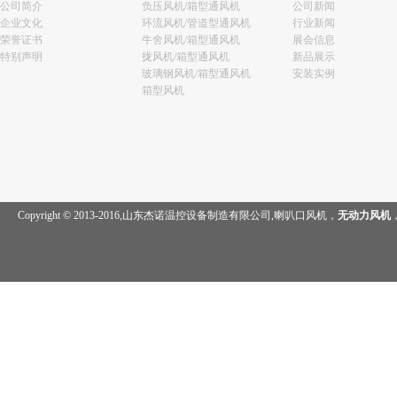
公司简介
负压风机/箱型通风机
公司新闻
企业文化
环流风机/管道型通风机
行业新闻
荣誉证书
牛舍风机/箱型通风机
展会信息
特别声明
拢风机/箱型通风机
新品展示
玻璃钢风机/箱型通风机
安装实例
箱型风机
Copyright © 2013-2016,山东杰诺温控设备制造有限公司,
喇叭口风机
，
无动力风机