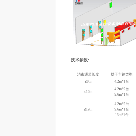
（三维设
技术参数:
消毒通道长度
烘干车辆类型
≤
8m
4.2m*1台
4.2m*2台
≤
16m
9.6m*1台
4.2m*2台
≤
19m
9.6m*1台
13m*1台