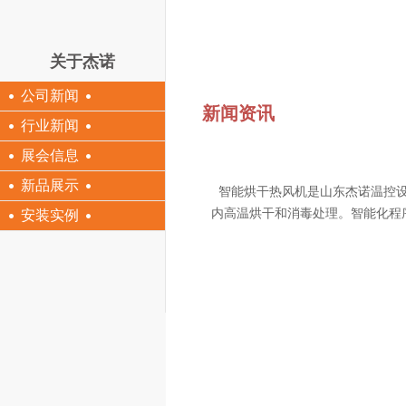
关于杰诺
公司新闻
新闻资讯
行业新闻
展会信息
新品展示
智能烘干热风机是山东杰诺温控设
内高温烘干和消毒处理。智能化程
安装实例