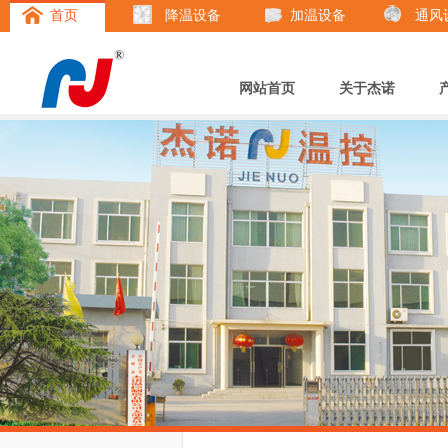
首页
降温设备
加温设备
通风
网站首页
关于杰诺