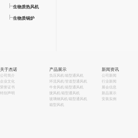
生物质热风机
生物质锅炉
关于杰诺
产品展示
新闻资讯
公司简介
负压风机/箱型通风机
公司新闻
企业文化
环流风机/管道型通风机
行业新闻
荣誉证书
牛舍风机/箱型通风机
展会信息
特别声明
拢风机/箱型通风机
新品展示
玻璃钢风机/箱型通风机
安装实例
箱型风机