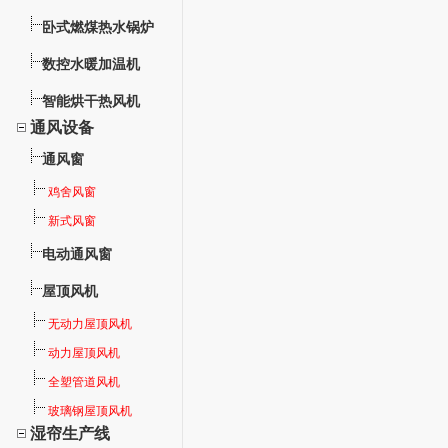
卧式燃煤热水锅炉
数控水暖加温机
智能烘干热风机
通风设备
通风窗
鸡舍风窗
新式风窗
电动通风窗
屋顶风机
无动力屋顶风机
动力屋顶风机
全塑管道风机
玻璃钢屋顶风机
湿帘生产线