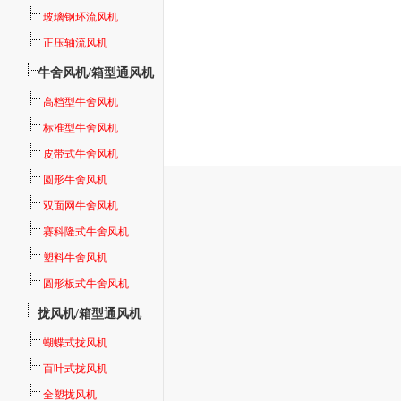
玻璃钢环流风机
正压轴流风机
牛舍风机/箱型通风机
高档型牛舍风机
标准型牛舍风机
皮带式牛舍风机
圆形牛舍风机
双面网牛舍风机
赛科隆式牛舍风机
塑料牛舍风机
圆形板式牛舍风机
拢风机/箱型通风机
蝴蝶式拢风机
百叶式拢风机
全塑拢风机