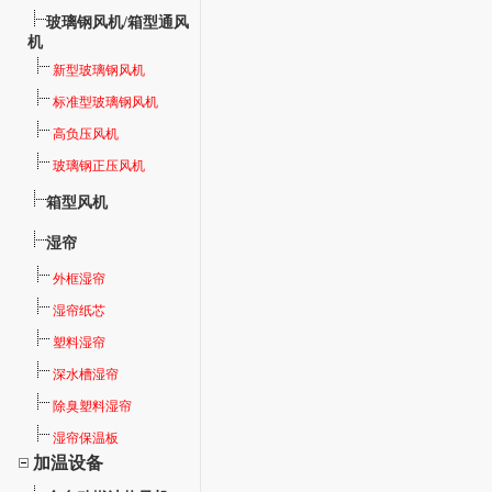
玻璃钢风机/箱型通风
机
新型玻璃钢风机
标准型玻璃钢风机
高负压风机
玻璃钢正压风机
箱型风机
湿帘
外框湿帘
湿帘纸芯
塑料湿帘
深水槽湿帘
除臭塑料湿帘
湿帘保温板
加温设备