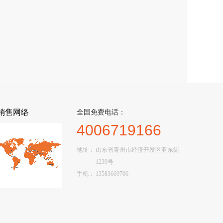
销售网络
全国免费电话：
4006719166
地址：
山东省青州市经济开发区亚东街
1239号
手机：
13583669706