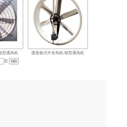
/箱型通风机
圆形板式牛舍风机/箱型通风机
页