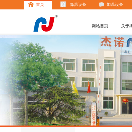
首页
降温设备
加温设备
网站首页
关于