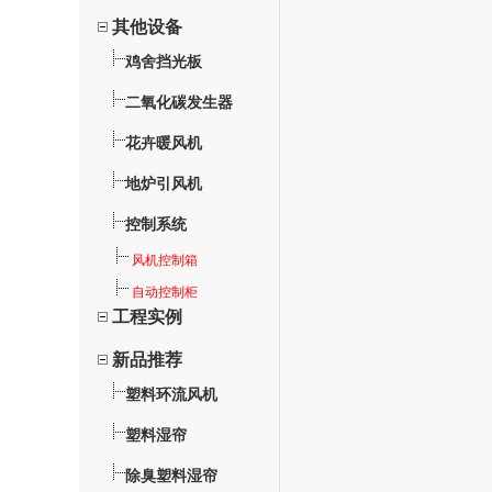
其他设备
鸡舍挡光板
二氧化碳发生器
花卉暖风机
地炉引风机
控制系统
风机控制箱
自动控制柜
工程实例
新品推荐
塑料环流风机
塑料湿帘
除臭塑料湿帘