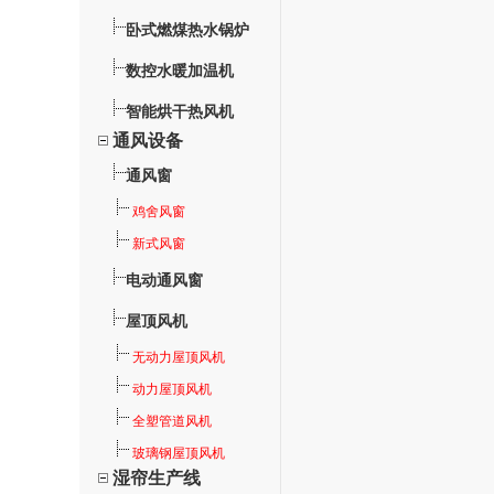
卧式燃煤热水锅炉
数控水暖加温机
智能烘干热风机
通风设备
通风窗
鸡舍风窗
新式风窗
电动通风窗
屋顶风机
无动力屋顶风机
动力屋顶风机
全塑管道风机
玻璃钢屋顶风机
湿帘生产线